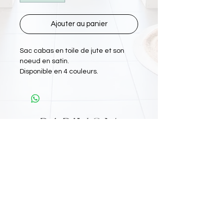
Ajouter au panier
Sac cabas en toile de jute et son
noeud en satin.
Disponible en 4 couleurs.
L'Atelier Papiyon Martinique
:
11 Rue Martin Luther King 97200 FDF
Tel :
0696 800 715
Nos boutiques :
Retrouvez nous sur
: