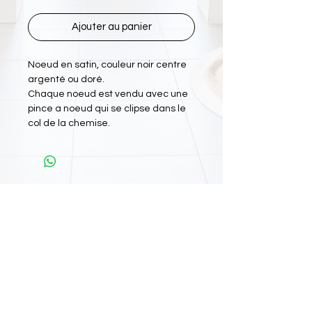
Ajouter au panier
Noeud en satin, couleur noir centre
argenté ou doré.
Chaque noeud est vendu avec une
pince a noeud qui se clipse dans le
col de la chemise.
L'Atelier Papiyon Martinique
:
11 Rue Martin Luther King 97200 FDF
Tel :
0696 800 715
Nos boutiques :