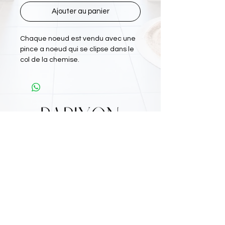
Ajouter au panier
Chaque noeud est vendu avec une
pince a noeud qui se clipse dans le
col de la chemise.
L'Atelier Papiyon Martinique
:
11 Rue Martin Luther King 97200 FDF
Tel :
0696 800 715
Nos boutiques :
Retrouvez nous sur
: