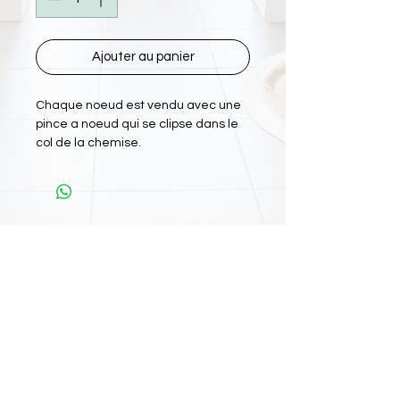
Ajouter au panier
Chaque noeud est vendu avec une
pince a noeud qui se clipse dans le
col de la chemise.
L'Atelier Papiyon Martinique
:
11 Rue Martin Luther King 97200 FDF
Tel :
0696 800 715
Nos boutiques :
Retrouvez nous sur
: