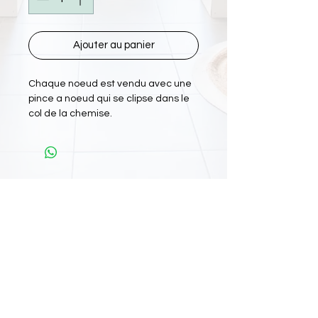
Ajouter au panier
Chaque noeud est vendu avec une
pince a noeud qui se clipse dans le
col de la chemise.
L'Atelier Papiyon Martinique
:
11 Rue Martin Luther King 97200 FDF
Tel :
0696 800 715
Nos boutiques :
Retrouvez nous sur
: