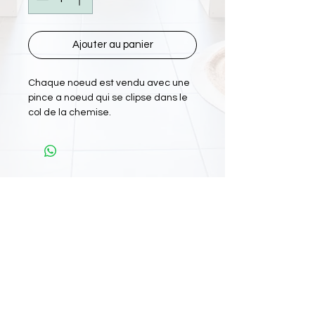
Ajouter au panier
Chaque noeud est vendu avec une
pince a noeud qui se clipse dans le
col de la chemise.
L'Atelier Papiyon Martinique
:
11 Rue Martin Luther King 97200 FDF
Tel :
0696 800 715
Nos boutiques :
Retrouvez nous sur
: