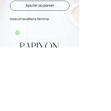
Ajouter au panier
Noeud lavalliere femme.
L'Atelier Papiyon Martinique
:
11 Rue Martin Luther King 97200 FDF
Tel :
0696 800 715
Nos boutiques :
Retrouvez nous sur
:
Mentions légales