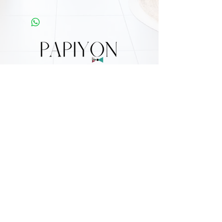
L'Atelier Papiyon Martinique
:
11 Rue Martin Luther King 97200 FDF
Tel :
0696 800 715
Nos boutiques :
Retrouvez nous sur
:
Mentions légales
Conditions générales de vente
©2021 Papiyon. Crée et géré par Papiyon