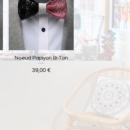
Noeud Papiyon Bi-Ton
Aperçu rapide
Prix
39,00 €