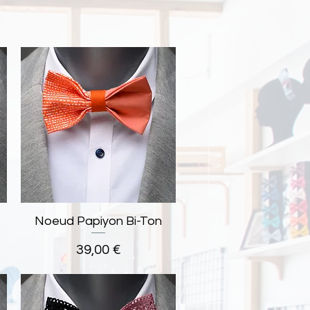
Noeud Papiyon Bi-Ton
Aperçu rapide
Prix
39,00 €