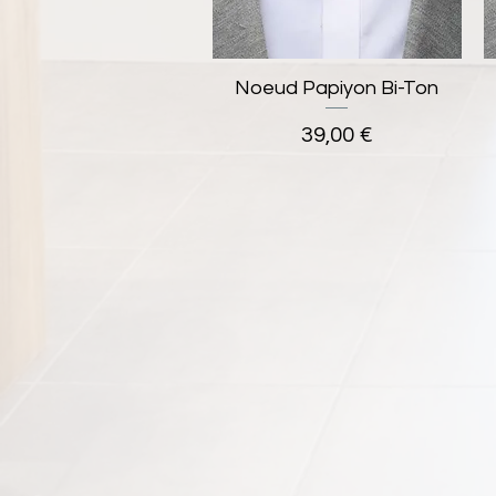
Noeud Papiyon Bi-Ton
Aperçu rapide
Prix
39,00 €