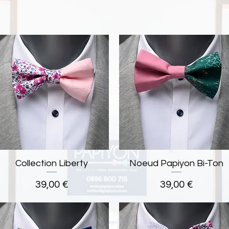
Collection Liberty
Aperçu rapide
Noeud Papiyon Bi-Ton
Aperçu rapide
Prix
Prix
39,00 €
39,00 €