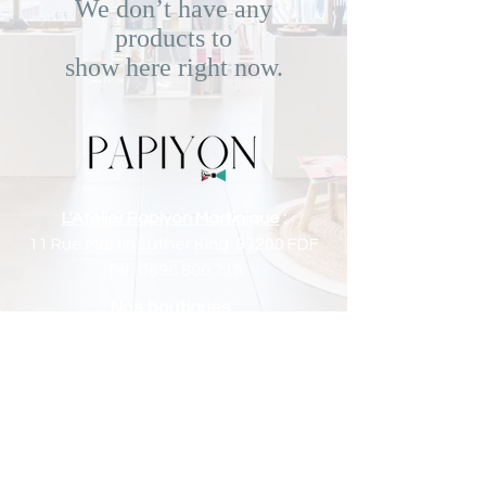
We don’t have any
products to
show here right now.
L'Atelier Papiyon Martinique
:
11 Rue Martin Luther King 97200 FDF
Tel :
0696 800 715
Nos boutiques :
Retrouvez nous sur
:
Mentions légales
Conditions générales de vente
©2021 Papiyon. Crée et géré par Papiyon