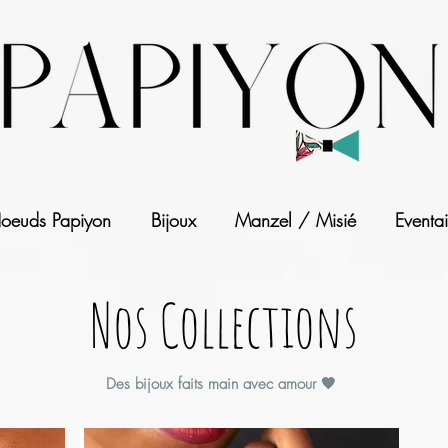
oeuds Papiyon
Bijoux
Manzel / Misié
Eventai
Nos Collections
Des bijoux
faits main avec amour 🧡