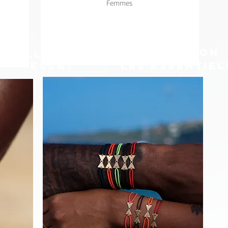
Femmes
Collection
Collection
Eclat
Les
Essentiel